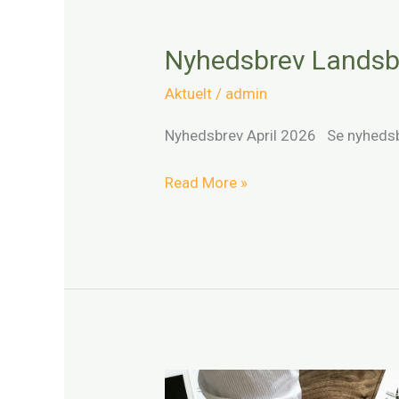
Nyhedsbrev
Landsbyforeningen
Nyhedsbrev Landsby
April
2026
Aktuelt
/
admin
Nyhedsbrev April 2026 Se nyhedsbr
Read More »
Referat