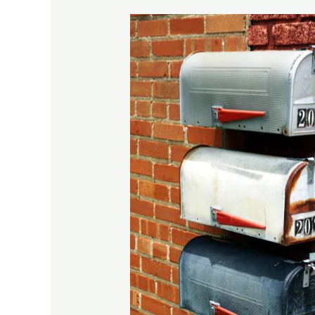
Indkaldelse
til
Generalforsamling