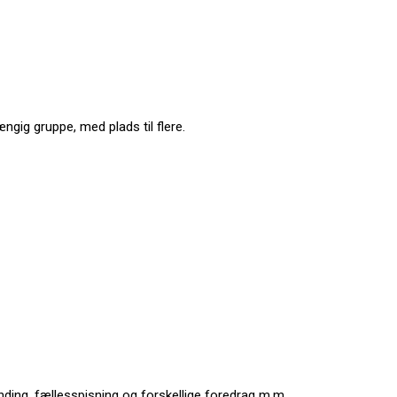
ngig gruppe, med plads til flere.
ding, fællesspisning og forskellige foredrag m.m.