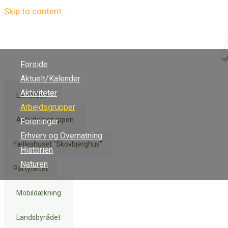
Skip to content
Forside
Aktuelt/Kalender
Aktiviteter
Landsbyliv
Arbejdsgrupper
Aktivitetsgruppen
Foreninger
Erhverv og Overnatning
Fælleshuset "Skovbjerghus"
Historien
Naturen
Partyteltet
Mobildækning
Landsbyrådet