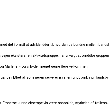
d det formål at udvikle idéer til, hvordan de bundne midler i Lands
orvejen eksisterer en aktivitetsgruppe, har vi valgt at omdøbe gruppen 
a og Marlene – og vi byder meget gerne flere velkommen.
re gange i løbet af sommeren serverer isvafler rundt omkring i landsbye
ret. Emnerne kunne eksempelvis være naboskab, styrkelse af fællesska