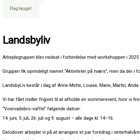
Flag lauget
Landsbyliv
Arbejdsgruppen blev nedsat i forbindelse med workshoppen i 2025 me
Gruppen fik oprindeligt navnet “Aktiviteter på tværs”, men da der i f
LandsbyLiv består i dag af Anne Mette, Louise, Marie, Martin, And
Vi har fået midler frigivet til at afholde en sommerevent, hvor vi fi
“Voervadsbro-vaffel” følgende datoer:
14. juni, 5. juli, 26. juli og 9. august – alle dage kl. 14–16.
Derudover arbejder vi på at arrangere et par foredrag i vinterhalvå