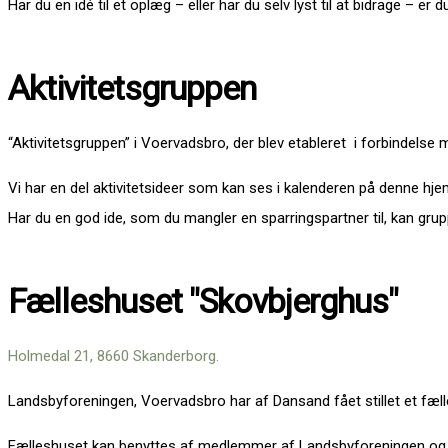
Har du en idé til et oplæg – eller har du selv lyst til at bidrage – er
Aktivitetsgruppen
“Aktivitetsgruppen” i Voervadsbro, der blev etableret i forbindels
Vi har en del aktivitetsideer som kan ses i kalenderen på denne 
Har du en god ide, som du mangler en sparringspartner til, kan gru
Fælleshuset "Skovbjerghus"
Holmedal 21, 8660 Skanderborg.
Landsbyforeningen, Voervadsbro har af Dansand fået stillet et fælle
Fælleshuset kan benyttes af medlemmer af Landsbyforeningen og til 