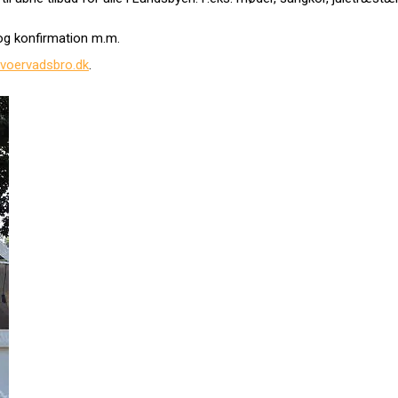
 og konfirmation m.m.
voervadsbro.dk
.