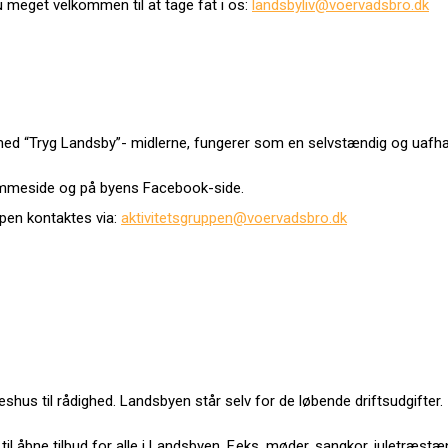
 du meget velkommen til at tage fat i os:
landsbyliv@voervadsbro.dk
e med “Tryg Landsby”- midlerne, fungerer som en selvstændig og uafhæ
hjemmeside og på byens Facebook-side.
ppen kontaktes via:
aktivitetsgruppen@voervadsbro.dk
shus til rådighed. Landsbyen står selv for de løbende driftsudgifter.
åbne tilbud for alle i Landsbyen. F.eks. møder, sangkor, juletræstæn