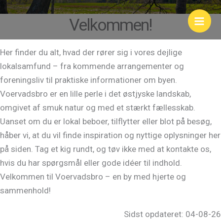
Skip
Velkommen!
to
content
Her finder du alt, hvad der rører sig i vores dejlige
lokalsamfund – fra kommende arrangementer og
foreningsliv til praktiske informationer om byen.
Voervadsbro er en lille perle i det østjyske landskab,
omgivet af smuk natur og med et stærkt fællesskab.
Uanset om du er lokal beboer, tilflytter eller blot på besøg,
håber vi, at du vil finde inspiration og nyttige oplysninger her
på siden. Tag et kig rundt, og tøv ikke med at kontakte os,
hvis du har spørgsmål eller gode idéer til indhold.
Velkommen til Voervadsbro – en by med hjerte og
sammenhold!
Sidst opdateret: 04-08-26