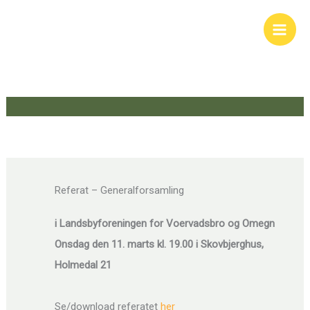
Skip
to
content
Referat – Generalforsamling
i Landsbyforeningen for Voervadsbro og Omegn
Onsdag den 11. marts kl. 19.00 i Skovbjerghus,
Holmedal 21
Se/download referatet
her