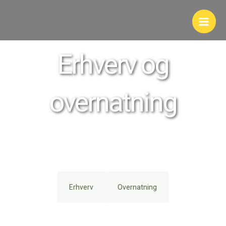
Skip
to
content
Erhverv og
overnatning
Erhverv
Overnatning