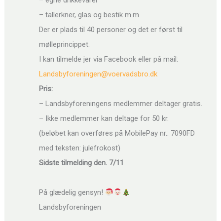
– egne drikkevarer
– tallerkner, glas og bestik m.m.
Der er plads til 40 personer og det er først til
mølleprincippet.
I kan tilmelde jer via Facebook eller på mail:
Landsbyforeningen@voervadsbro.dk
Pris:
– Landsbyforeningens medlemmer deltager gratis.
– Ikke medlemmer kan deltage for 50 kr.
(beløbet kan overføres på MobilePay nr.: 7090FD
med teksten: julefrokost)
Sidste tilmelding den. 7/11
På glædelig gensyn!
Landsbyforeningen